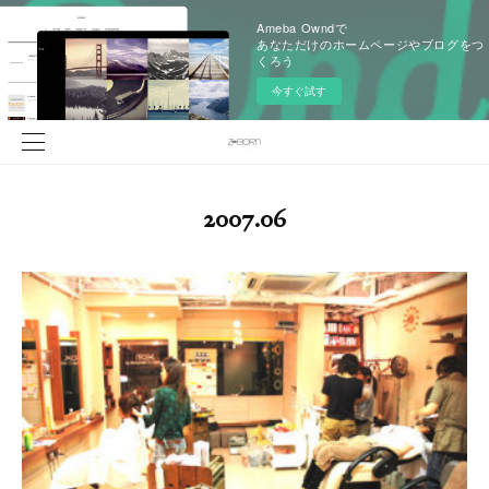
Ameba Owndで
あなただけのホームページやブログをつ
くろう
今すぐ試す
2007
.
06