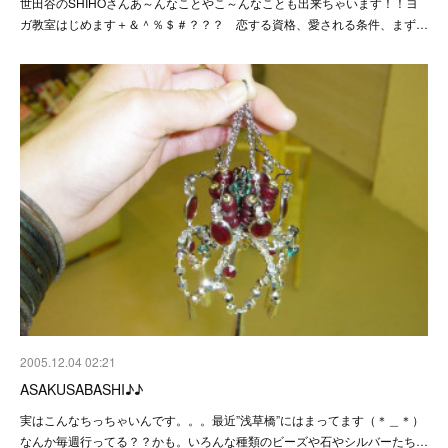
世田谷のSHIHOさんあ～んなことやこ～んなことも出来ちゃいます！！ヨ
ガ教室はじめます＋＆＾％＄＃？？？ 恋する資格、愛される条件、まず…
2005.12.04 02:21
ASAKUSABASHI♪♪
実はこんなちっちゃいんです。。。最近”浅草橋”にはまってます（＊＿＊）
なんか毎週行ってる？？かも。いろんな種類のビーズや石やシルバーたち…