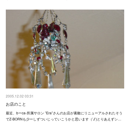
2005.12.02 03:31
お店のこと
最近、bーca-所属サロン ”Era”さんのお店が素敵にリニューアルされたそう
でZ-BORNも少ーしずついじっていこうかと思います（’J’)とりあえずシ…