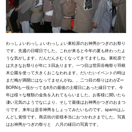
わっしょいわっしょいわっしょい東松原のお神輿かつぎのお祭り
です。先週の日曜日でした。これが来ると今年の夏も終わったよ
うな気がします。だんだんさむくなってきてますしね。東松原で
は大きなお祭りが年に３回あります。一つ目は世田谷梅祭り羽根
木公園を使って大きくおこなわれます。だいたいイベントの時は
まだ梅が満開にはなってませんがね。。二つ目の祭りはわがZー
BORNも一役かってる8月の最後の土曜日にあった縁日です。今
年は様々な種類の金魚を入れてもらいました。お客様に聞いたら
凄い元気のようでなにより。そして最後はお神輿かつぎのおまつ
りです。来年は是非神輿をしょってみたいものです。sparmはふ
んどし覚悟です。商店街の皆様本当におつかれさまでした。写真
はお神輿かつぎの祭りと 八月の縁日の写真です。