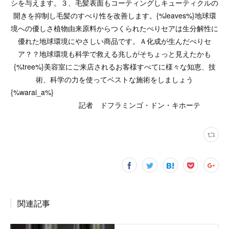
シを与えます。３、毛髪表面もコーティングしキューティクルの
開きを抑制し毛髪のすべり性を改善します。{%leaves%}地球環
境への優しさ植物由来原料からつくられたぺりセアは生分解性に
優れた地球環境にやさしい商品です。Ａ化成が生んだぺりセ
ア？？地球環境も科学で救える兆しがそちょっと見えたかも
{%tree%}美容室にご来店されるお客様すべてに様々な知恵、技
術、科学の力を使ってベストな施術をしましょう
{%warai_a%}
記者 ドフラミンゴ・ドン・キホーテ
関連記事