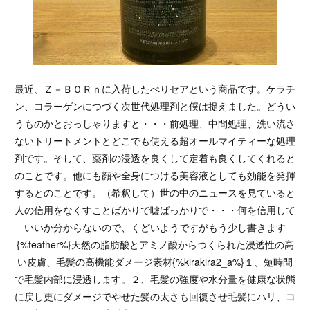
最近、Ｚ－ＢＯＲｎに入荷したぺりセアという商品です。ケラチ
ン、コラーゲンにつづく次世代処理剤と僕は捉えました。どうい
うものかとおっしゃりますと・・・前処理、中間処理、洗い流さ
ないトリートメントとどこでも使える超オールマイティーな処理
剤です。そして、薬剤の浸透を良くして定着も良くしてくれると
のことです。他にも顔や全身につける美容液としても効能を発揮
するとのことです。（希釈して）世の中のニュースを見ていると
人の信用をなくすことばかりで嘘ばっかりで・・・何を信用して
いいか分からないので、くどいようですがもう少し書きます
{%feather%}天然の脂肪酸とアミノ酸からつくられた浸透性の高
い皮膚、毛髪の高機能ダメージ素材{%kirakira2_a%}１、短時間
で毛髪内部に浸透します。２、毛髪の強度や水分量を健康な状態
に戻し更にダメージでやせた髪の太さも回復させ毛髪にハリ、コ