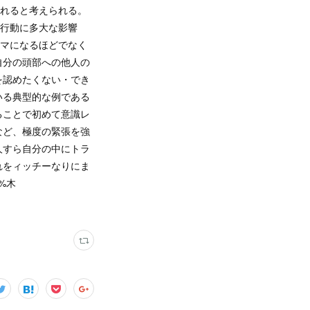
されると考えられる。
の行動に多大な影響
ウマになるほどでなく
自分の頭部への他人の
を認めたくない・でき
いる典型的な例である
ることで初めて意識レ
など、極度の緊張を強
人すら自分の中にトラ
れをィッチーなりにま
%木