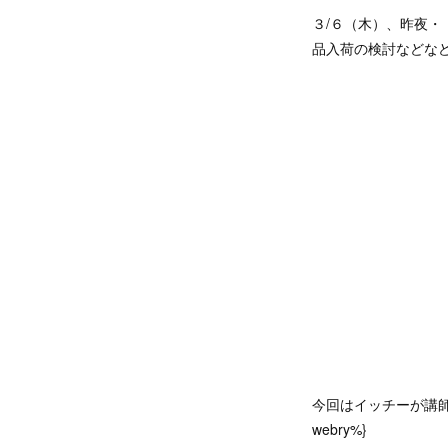
３/６（木）、昨夜
品入荷の検討などなど
今回はイッチーが講
webry%}