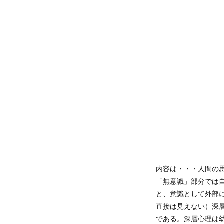
内容は・・・人間の
「無意識」部分では
と、意識として外部
直接は見えない）深
である。深層心理は