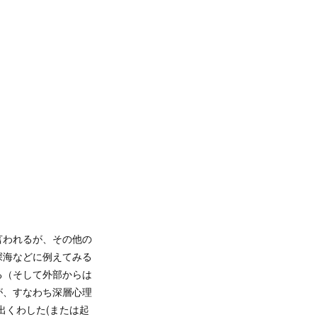
言われるが、その他の
深海などに例えてみる
る（そして外部からは
が、すなわち深層心理
出くわした(または起