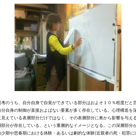
思考のうち、自分自身で自覚ができている部分はおよそ１０％程度だと
自分自身の制御が直接およばない要素が多く存在している。心理構造を
に見えている表層部分だけではなく、その表層部分に奥から影響を与え
層部分が存在している、という重層的なイメージとなる。この深層部分
幼少期や思春期における体験・あるいは劇的な体験(近親者の死・犯罪に