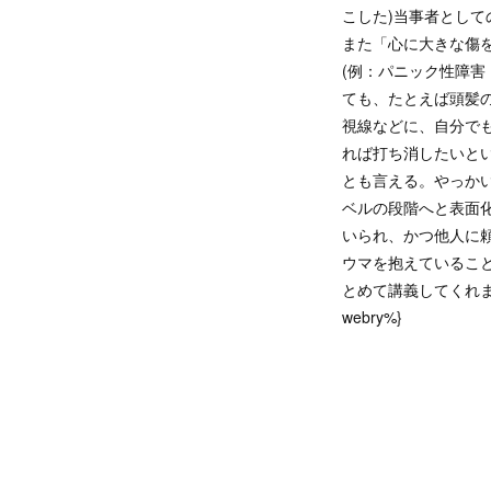
こした)当事者とし
また「心に大きな傷
(例：パニック性障
ても、たとえば頭髪
視線などに、自分で
れば打ち消したいと
とも言える。やっか
ベルの段階へと表面
いられ、かつ他人に
ウマを抱えているこ
とめて講義してくれま
webry