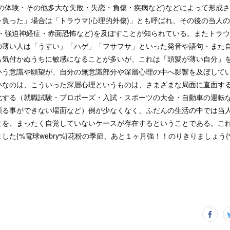
ての体験・その他多大な失敗・失恋・負傷・疾病など)などによって形成
を負った」場合は「トラウマ(心理的外傷)」とも呼ばれ、その後の当人
害・強迫神経症・赤面恐怖など)を及ぼすことが知られている。またトラ
の薄い人は「うすい」「ハゲ」「フサフサ」といった発音や語句・また
も気付かぬうちに敏感になることが多いが、これは「頭髪が薄い自分」
いう意識や願望が、自分の無意識部分や深層心理の中へ影響を及ぼして
いなのは、こういった深層心理というものは、さまざまな局面に直面す
化する（就職試験・プロポーズ・入試・スポーツの大会・自動車の運転
頼る事ができない場面など）例が少なくなく、ふだんの生活の中では当
とを、まったく自覚していないケースが存在するということである。こ
した{%電球webry%}花粉の季節、あと１ヶ月強！！のりきりましょう{
%}