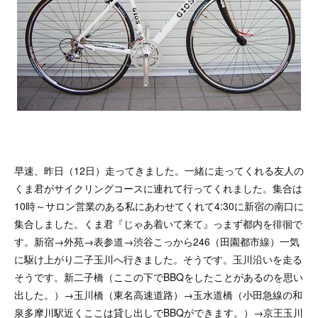
早速、昨日（12日）走ってきました。一緒に走ってくれる友人の
くま君がサイクリングコースに連れて行ってくれました。集合は
10時～サロン営業のある私にあわせてくれて4:30に新宿の南口に
集合しました。くま君『じゃあ着いて来て』っまず都内を徘徊で
す。新宿→外苑→表参道→渋谷こっから246（田園都市線）一気
に駆け上がり二子玉川へ行きました。そうです。玉川沿いを走る
そうです。新二子橋（ここの下でBBQをしたことがあるのを思い
出した。）→玉川橋（東名高速道路）→玉水道橋（小田急線の和
泉多摩川駅近くここは貸し出しでBBQができます。）→京王玉川