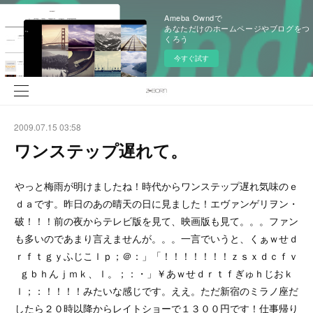
Ameba Owndで
あなただけのホームページやブログをつ
くろう
今すぐ試す
2009.07.15 03:58
ワンステップ遅れて。
やっと梅雨が明けましたね！時代からワンステップ遅れ気味のｅ
ｄａです。昨日のあの晴天の日に見ました！エヴァンゲリヲン・
破！！！前の夜からテレビ版を見て、映画版も見て。。。ファン
も多いのであまり言えませんが。。。一言でいうと、くぁｗせｄ
ｒｆｔｇｙふじこｌｐ；＠：」「！！！！！！！ｚｓｘｄｃｆｖ
ｇｂｈんｊｍｋ、ｌ。；：・」￥あｗせｄｒｔｆぎゅｈじおｋ
ｌ；：！！！！みたいな感じです。ええ。ただ新宿のミラノ座だ
したら２０時以降からレイトショーで１３００円です！仕事帰り