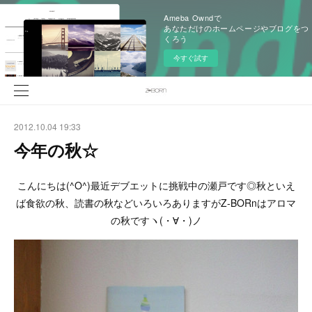
Ameba Owndで
あなただけのホームページやブログをつ
くろう
今すぐ試す
2012.10.04 19:33
今年の秋☆
こんにちは(^O^)最近デブエットに挑戦中の瀬戸です◎秋といえ
ば食欲の秋、読書の秋などいろいろありますがZ-BORnはアロマ
の秋ですヽ(・∀・)ノ