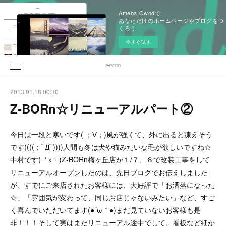
Ameba Owndで
あなただけのホームページやブログをつ
くろう
今すぐ試す
2013.01.18 00:30
Z-BORn☆リニューアルパート②
今日は一段と寒いです( ；∀；)風が強くて、外に出ると凍えそう
です((((；ﾟДﾟ))))人間も冬は犬や猫みたいな毛が欲しいですね☆
中村です(=‘ｘ‘=)Z-BORn梅ヶ丘店が１/７、８で改装工事をして
リニューアルオープンしたのは、先日ブログでお伝えしました
が、すでにご来店されたお客様には、大好評で「お洒落になった
☆」「雰囲気が変わって、同じお店じゃないみたい」など、すご
く喜んでいただいてます(●´ω｀●)まだ見ていないお客様も是
非！！！そして実はまだリニューアル途中でして、看板など細か