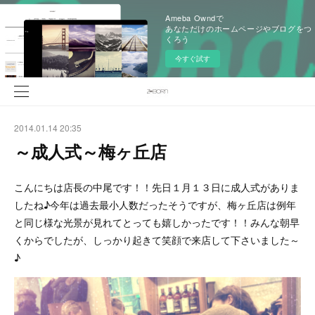
Ameba Owndで
あなただけのホームページやブログをつ
くろう
今すぐ試す
2014.01.14 20:35
～成人式～梅ヶ丘店
こんにちは店長の中尾です！！先日１月１３日に成人式がありま
したね♪今年は過去最小人数だったそうですが、梅ヶ丘店は例年
と同じ様な光景が見れてとっても嬉しかったです！！みんな朝早
くからでしたが、しっかり起きて笑顔で来店して下さいました～
♪