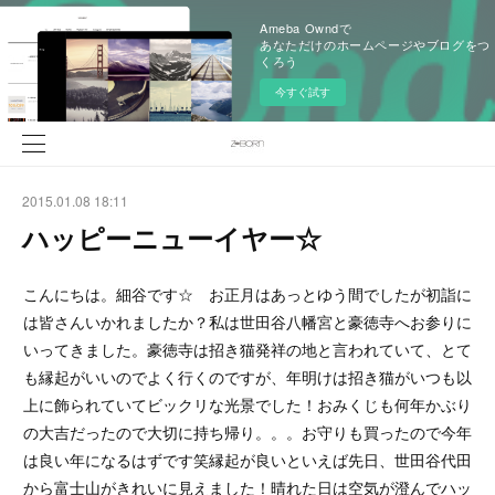
Ameba Owndで
あなただけのホームページやブログをつ
くろう
今すぐ試す
2015.01.08 18:11
ハッピーニューイヤー☆
こんにちは。細谷です☆ お正月はあっとゆう間でしたが初詣に
は皆さんいかれましたか？私は世田谷八幡宮と豪徳寺へお参りに
いってきました。豪徳寺は招き猫発祥の地と言われていて、とて
も縁起がいいのでよく行くのですが、年明けは招き猫がいつも以
上に飾られていてビックリな光景でした！おみくじも何年かぶり
の大吉だったので大切に持ち帰り。。。お守りも買ったので今年
は良い年になるはずです笑縁起が良いといえば先日、世田谷代田
から富士山がきれいに見えました！晴れた日は空気が澄んでハッ