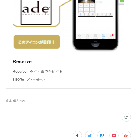
Reserve
Reserve - 今すぐ☎で予約する
Z-BORn | ズィーボーン
山本 優志
(
42
)